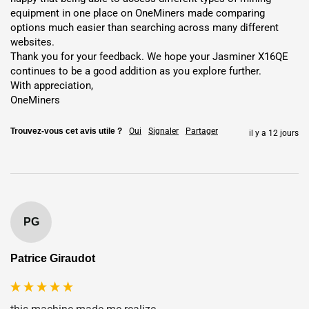
equipment in one place on OneMiners made comparing 
options much easier than searching across many different 
websites.

Thank you for your feedback. We hope your Jasminer X16QE 
continues to be a good addition as you explore further.

With appreciation,

OneMiners
Trouvez-vous cet avis utile ?
Oui
Signaler
Partager
il y a 12 jours
Options de déploiement
flexibles : expédition ou
PG
hébergement
Patrice Giraudot
Expédition
: Livraison directe depuis Shenzhen via DHL, UPS,
FedEx ou TNT en 5 à 7 jours. Emballage sécurisé avec suivi ;
les coûts varient selon l’emplacement. Les commandes