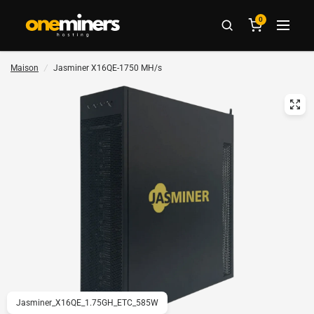
0
Maison
/
Jasminer X16QE-1750 MH/s
Jasminer_X16QE_1.75GH_ETC_585W