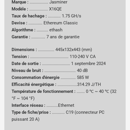
Marque :
................
Jasminer
Marque
Jasminer
Modèle :
................ X16QE
Taux de hachage :
...........
1.75 GH/s
Modèle
X16QE
Devise :
............
Ethereum Classic
Algorithme :
..........
ethash
Taux de
1.75 GH/s
Garantie :
............
7 ans de garantie
hachage
Dimensions :
..............
445x132x443 (mm)
Algorithme
Ethash
Tension :
.................................
110-240 V CA
Date de sortie :
........................
1 septembre 2024
Pièces
Niveau de bruit :
........................... 40 dB
prises en
Ethereum Classic (ETC)
Consommation d'énergie
.............
585 W
charge
Efficacité énergétique :
.................314.29 J/TH
Température de fonctionnement :
.......
0 ℃ ~ 40 ℃ (32
Consomma
°F ~ 104 °F)
tion
585 W
Interface réseau :
..........Ethernet
d'énergie
Type de fiche/prise :
........... C19 (connecteur PC
puissant 20 A)
Efficacité
314,29 J/GH
énergétique