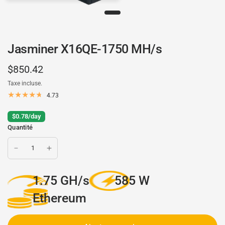
Jasminer X16QE-1750 MH/s
$850.42
Taxe incluse.
4.73
$0.78/day
Quantité
1.75 GH/s
585 W
Ethereum