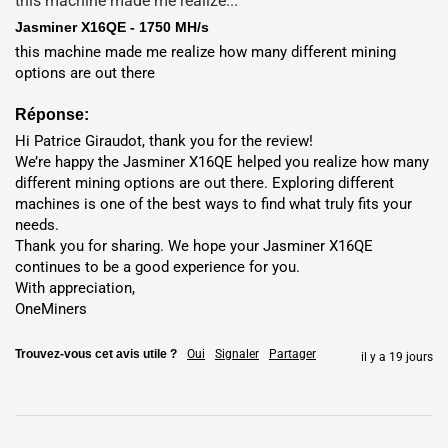
this machine made me realize...
groupées reçoivent des devis personnalisés.
Jasminer X16QE - 1750 MH/s
Hébergement
: Déployer dans
États-Unis
,
Dubaï
,
Norvège
,
this machine made me realize how many different mining 
Finlande
,
Ethiopie
ou
Nigéria
avec
$0.04/kWh tarifs
.
options are out there
Bénéficiez d’un fonctionnement sans intervention grâce à une
Réponse:
maintenance 24h/24 et 7j/7.
Hi Patrice Giraudot, thank you for the review!

We’re happy the Jasminer X16QE helped you realize how many 
Retour sur
Emplacement
Tarif d'électricité
investissement
different mining options are out there. Exploring different 
machines is one of the best ways to find what truly fits your 
needs.

États-Unis
$0.065 / kWh
~14,71 mois
Thank you for sharing. We hope your Jasminer X16QE 
🇺🇸
continues to be a good experience for you.

With appreciation,

Nigéria
🇳🇬
$0.048 / kWh
~11,88 mois
OneMiners
Ethiopie
🇪🇹
$0.054 / kWh
~13,25 mois
Trouvez-vous cet avis utile ?
Oui
Signaler
Partager
il y a 19 jours
Dubaï
🇦🇪
$0.056 / kWh
~13,77 mois
Finlande
$0.061 / kWh
~15,44 mois