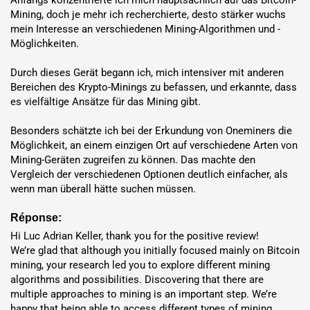
Anfangs konzentrierte ich mich hauptsächlich auf das Bitcoin-
Mining, doch je mehr ich recherchierte, desto stärker wuchs 
mein Interesse an verschiedenen Mining-Algorithmen und -
Möglichkeiten.

Durch dieses Gerät begann ich, mich intensiver mit anderen 
Bereichen des Krypto-Minings zu befassen, und erkannte, dass 
es vielfältige Ansätze für das Mining gibt.

Besonders schätzte ich bei der Erkundung von Oneminers die 
Möglichkeit, an einem einzigen Ort auf verschiedene Arten von 
Mining-Geräten zugreifen zu können. Das machte den 
Vergleich der verschiedenen Optionen deutlich einfacher, als 
wenn man überall hätte suchen müssen.
Réponse:
Hi Luc Adrian Keller, thank you for the positive review!

We’re glad that although you initially focused mainly on Bitcoin 
mining, your research led you to explore different mining 
algorithms and possibilities. Discovering that there are 
multiple approaches to mining is an important step. We’re 
happy that being able to access different types of mining 