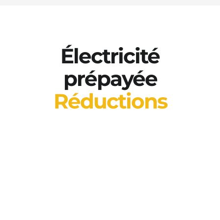
Électricité
prépayée
Réductions
Verrouillez vos coûts opérationnels et
protégez-vous contre les futures
hausses des prix de l’énergie. Nos
niveaux prépayés offrent les tarifs les
plus compétitifs sur le marché mondial
de l'hébergement.