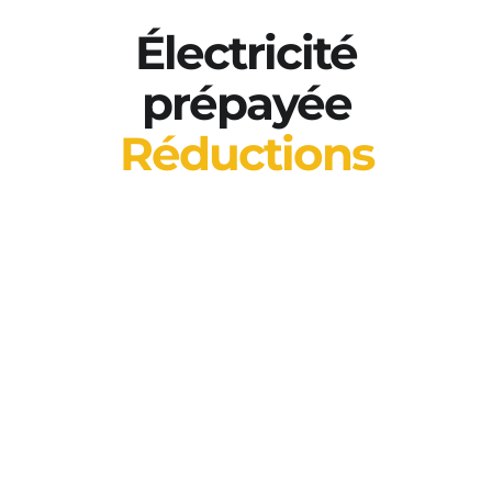
Électricité
prépayée
Réductions
Verrouillez vos coûts opérationnels et
protégez-vous contre les futures
hausses des prix de l’énergie. Nos
niveaux prépayés offrent les tarifs les
plus compétitifs sur le marché mondial
de l'hébergement.