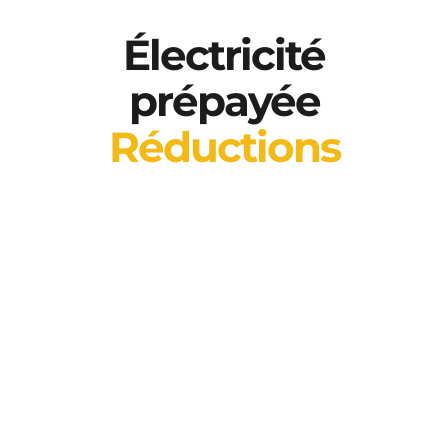
Électricité
prépayée
Réductions
Verrouillez vos coûts opérationnels et
protégez-vous contre les futures
hausses des prix de l’énergie. Nos
niveaux prépayés offrent les tarifs les
plus compétitifs sur le marché mondial
de l'hébergement.