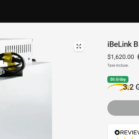
iBeLink B
$1,620.00
Taxe incluse.
$0.0/day
3.2 