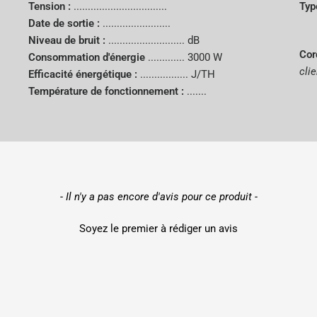
Tension :
.................................
Typ
Date de sortie :
........................
Niveau de bruit :
........................... dB
Cor
Consommation d'énergie
.............
3000 W
clie
Efficacité énergétique :
................. J/TH
Température de fonctionnement :
.......
- Il n'y a pas encore d'avis pour ce produit -
Soyez le premier à rédiger un avis