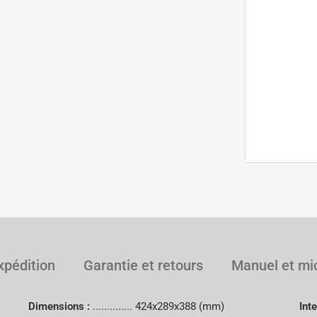
xpédition
Garantie et retours
Manuel et mic
Dimensions :
..............
424x289x388 (mm)
Int