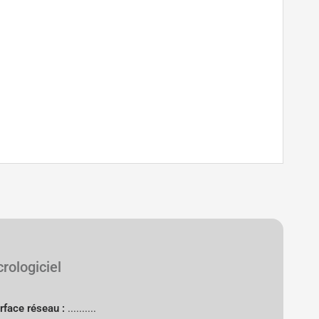
rologiciel
erface réseau :
..........