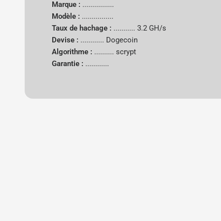
Marque :
................
Modèle :
................
Taux de hachage :
...........
3.2 GH/s
Devise :
............
Dogecoin
Algorithme :
..........
scrypt
Garantie :
............
New content loaded