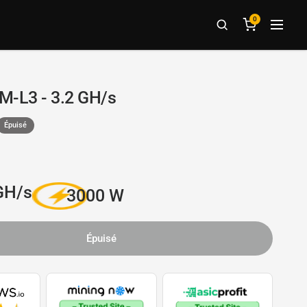
0
M-L3 - 3.2 GH/s
Épuisé
GH/s
3000 W
Épuisé