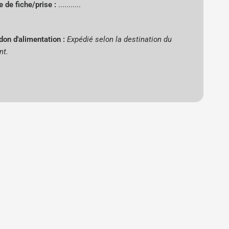
e de fiche/prise :
...........
don d'alimentation :
Expédié selon la destination du
nt.