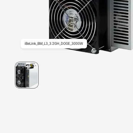
iBeLink_BM_L3_3.2GH_DOGE_3000W