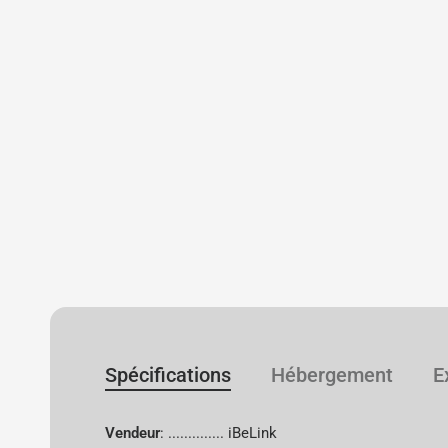
Spécifications
Hébergement
E
Vendeur
: .............. iBeLink