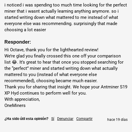
TNT en 5-7 días. Embalaje seguro con seguimiento; Los
i noticed i was spending too much time looking for the perfect 
costos varían según la ubicación.
miner that i wasnt actually learning anything anymore. so i 
started writing down what mattered to me instead of what 
Alojamiento
: Implementar en
Estados Unidos
,
Dubái
,
Noruega
,
everyone else was recommending. surprisingly that made 
Finlandia
,
Etiopía
o
Nigeria
con
$0.04/kWh tarifas
. Disfrute de
choosing a lot easier
un funcionamiento sin intervención con mantenimiento las 24
horas, los 7 días de la semana.
Responder:
Hi Octave, thank you for the lighthearted review!

We’re glad you finally crossed this one off your comparison 
retorno de la
Ubicación
Tarifa de Electricidad
inversión
list 😂. It’s great to hear that once you stopped searching for 
the “perfect” miner and started writing down what actually 
Estados
~21.21
mattered to you (instead of what everyone else 
$0.065 / kWh
Unidos 🇺🇸
mes(es)
recommended), choosing became much easier.

Thank you for sharing that insight. We hope your Antminer S19 
XP Hyd continues to perform well for you.

Nigeria 🇳🇬
$0.047 / kWh
~8,99 mes(es)
With appreciation,

OneMiners
~11,58
Etiopía 🇪🇹
$0.054 / kWh
mes(es)
¿Ha sido útil esta opinión?
Sí
Denunciar
Compartir
hace 19 días
~14,59
Dubái 🇦🇪
$0.059 / kWh