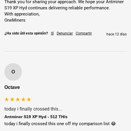
Thank you for sharing your approach. We hope your Antminer 
S19 XP Hyd continues delivering reliable performance.

With appreciation,

OneMiners
¿Ha sido útil esta opinión?
Sí
Denunciar
Compartir
hace 12 días
O
Octave
Opciones de implementación
today i finally crossed this...
flexibles: envío o alojamiento
Antminer S19 XP Hyd - 512 TH/s
today i finally crossed this one off my comparison list 😂

Envío
: Entrega directa desde Shenzhen vía DHL, UPS, FedEx o