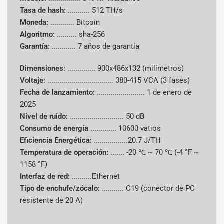
También
Tasa de hash:
...........
512 TH/s
conocido
3US19XPH - 3U S19 XP Hidro
Moneda:
............
Bitcoin
como
Algoritmo:
..........
sha-256
Garantía:
............
7 años de garantía
Tasa de
512 TH/s
hash
Dimensiones:
..............
900x486x132 (milímetros)
Voltaje:
.................................
380-415 VCA (3 fases)
Algoritmo
SHA-256
Fecha de lanzamiento:
........................
1 de enero de
2025
Monedas
Bitcoin (BTC)
Nivel de ruido:
........................... 50 dB
admitidas
Consumo de energía
.............
10600 vatios
Eficiencia Energética:
.................20.7 J/TH
Consumo
10.600 vatios
Temperatura de operación:
.......
-20 ℃ ~ 70 ℃ (-4 °F ~
de energía
1158 °F)
Eficiencia
Interfaz de red:
..........Ethernet
20.70 J/TH
Energética
Tipo de enchufe/zócalo:
........... C19 (conector de PC
resistente de 20 A)
Sistema de
enfriamient
Hidroenfriamiento