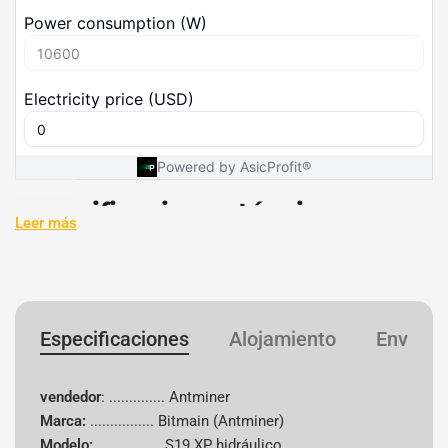
Especificaciones técnicas
Leer más
Especificación
Detalles
Fabricante
Bitmain
Especificaciones
Alojamiento
Envío
Marca
Antminer
vendedor
: .............. Antminer
modelo
S19 XP hidráulico
Marca:
................
Bitmain (Antminer)
Modelo:
................ S19 XP hidráulico