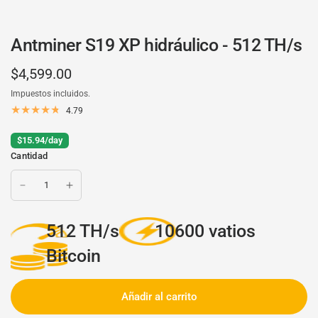
Antminer S19 XP hidráulico - 512 TH/s
$4,599.00
Impuestos incluidos.
4.79
$15.94/day
Cantidad
512 TH/s
10600 vatios
Bitcoin
Añadir al carrito