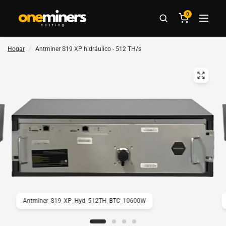
0
Hogar
/
Antminer S19 XP hidráulico - 512 TH/s
Antminer_S19_XP_Hyd_512TH_BTC_10600W