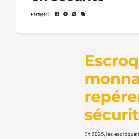
Partager :
Escroq
monnai
repérer
sécuri
En 2025, les escroquer