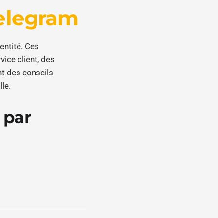
Telegram
entité. Ces
ice client, des
t des conseils
lle.
 par