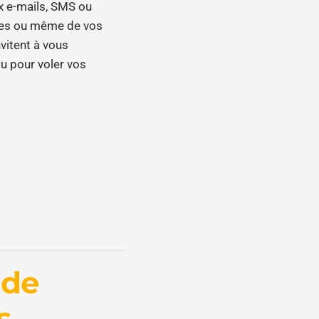
ux e-mails, SMS ou
lles ou même de vos
vitent à vous
çu pour voler vos
 de
s