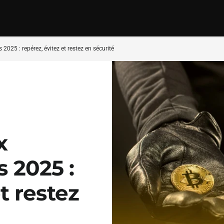
025 : repérez, évitez et restez en sécurité
x
 2025 :
t restez