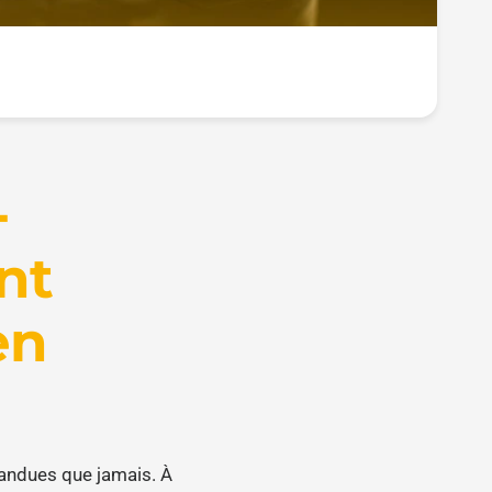
-
nt
en
pandues que jamais. À