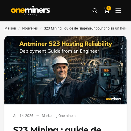
0
Maison
/
Nouvelles
/
S23 Mining : guide de l'ingénieur pour choisir un héber
Apr 14, 2026
Marketing Oneminers
S23 Mining : guide de