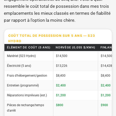
ressemble le coût total de possession dans mes trois
emplacements les mieux classés en termes de fiabilité
par rapport à l'option la moins chère.
COÛT TOTAL DE POSSESSION SUR 5 ANS — S23
HYDRO
ÉLÉMENT DE COÛT (5 ANS)
NORVÈGE (0,055 $/KWH)
FINLANDE
Matériel (S23 Hydro)
$14,500
$14,500
Électricité (5 ans)
$13,226
$14,428
Frais d'hébergement/gestion
$8,400
$8,400
Entretien (programmé)
$2,400
$2,400
Réparations imprévues (est.)
$1,200
$1,200
Pièces de rechange/temps
$800
$900
d'arrêt