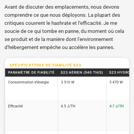
Avant de discuter des emplacements, nous devons
comprendre ce que nous déployons. La plupart des
critiques couvrent le hashrate et l’efficacité. Je me
soucie de ce qui tombe en panne, du moment où cela
se produit et de la manière dont l'environnement
d'hébergement empêche ou accélère les pannes.
SPÉCIFICATIONS DE FIABILITÉ S23
PARAMÈTRE DE FIABILITÉ
S23 AÉRIEN (540 TH/S)
S23 HYDRO (1
Consommation d'énergie
3 510 W
5 470 W
Efficacité
6.5 J/TH
4.7 J/TH