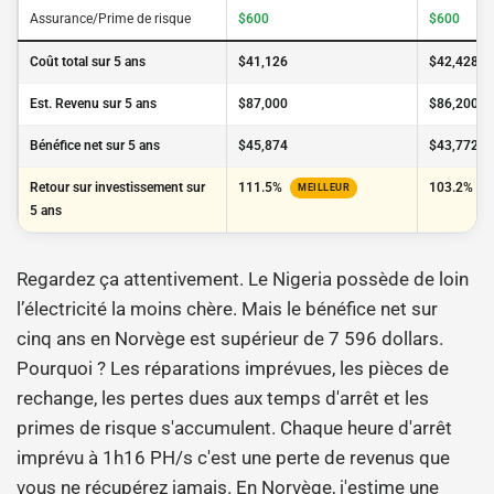
Assurance/Prime de risque
$600
$600
Coût total sur 5 ans
$41,126
$42,428
Est. Revenu sur 5 ans
$87,000
$86,200
Bénéfice net sur 5 ans
$45,874
$43,772
Retour sur investissement sur
111.5%
103.2%
MEILLEUR
5 ans
Regardez ça attentivement. Le Nigeria possède de loin
l’électricité la moins chère. Mais le bénéfice net sur
cinq ans en Norvège est supérieur de 7 596 dollars.
Pourquoi ? Les réparations imprévues, les pièces de
rechange, les pertes dues aux temps d'arrêt et les
primes de risque s'accumulent. Chaque heure d'arrêt
imprévu à 1h16 PH/s c'est une perte de revenus que
vous ne récupérez jamais. En Norvège, j'estime une