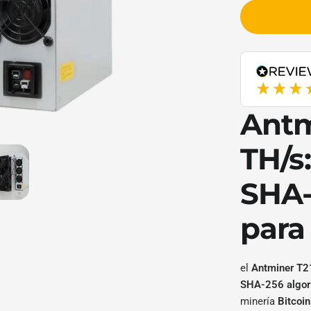
Antminer_T21_233TH_
Antm
TH/s
SHA-
par
el
Antminer T2
SHA-256 algor
minería
Bitcoi