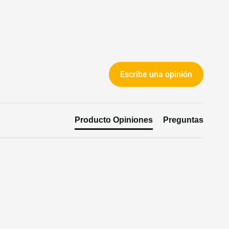
19.00 J/TH
Escribe una opinión
refrigeración por aire
Producto Opiniones
Preguntas
ó
Enviado según destino del cliente
e
400x195x290mm
75 dB