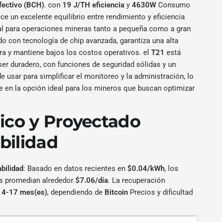
Efectivo (BCH)
. con
19 J/TH eficiencia
y
4630W
Consumo
ece un excelente equilibrio entre rendimiento y eficiencia
eal para operaciones mineras tanto a pequeña como a gran
o con tecnología de chip avanzada, garantiza una alta
ra y mantiene bajos los costos operativos. el
T21
está
ser duradero, con funciones de seguridad sólidas y un
de usar para simplificar el monitoreo y la administración, lo
e en la opción ideal para los mineros que buscan optimizar
rico y Proyectado
bilidad
bilidad
: Basado en datos recientes en
$0.04/kWh
, los
os promedian alrededor
$7.06/día
. La recuperación
4-17 mes(es)
, dependiendo de
Bitcoin
Precios y dificultad