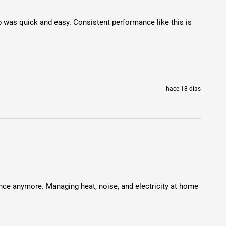
p was quick and easy. Consistent performance like this is 
Ethernet
5°C a 45°C
hace 18 días
febrero 2024
ce anymore. Managing heat, noise, and electricity at home 
bilidad
y
retorno de la