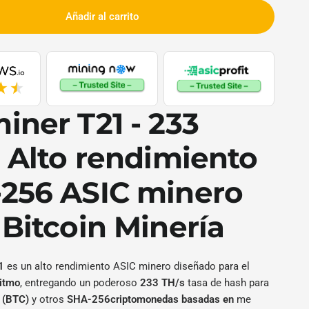
Añadir al carrito
BTC_4630W
iner T21 - 233
: Alto rendimiento
256
ASIC minero
a
Bitcoin
Minería
1
es un alto rendimiento ASIC minero diseñado para el
itmo
, entregando un poderoso
233 TH/s
tasa de hash para
n (BTC)
y otros
SHA-256criptomonedas basadas en
me