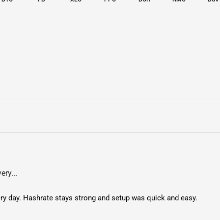
de energía
Eficiencia
Energética
Sistema de
enfriamient
o
Cable de
alimentaci
n
Dimension
ery...
s
ry day. Hashrate stays strong and setup was quick and easy.
Nivel de
ruido