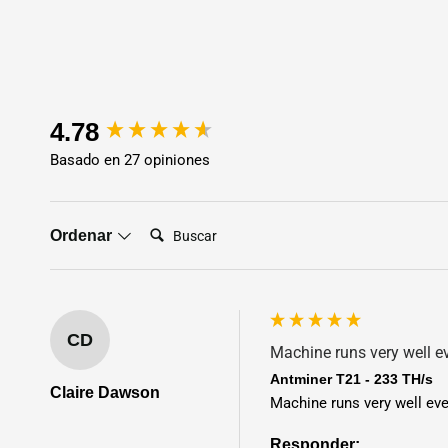
New content loaded
4.78
Basado en 27 opiniones
Buscar:
Ordenar
CD
Machine runs very well ev
Antminer T21 - 233 TH/s
Claire Dawson
Machine runs very well eve
Responder: