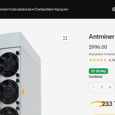
iona
Calculadoras
Compañía
Apoyo
Antminer
$996.00
Impuestos incluido
4.78
$7.26/day
Cantidad
233 