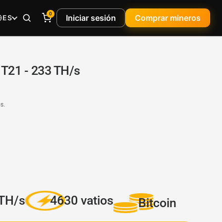
0
Iniciar sesión
Comprar mineros
ES
 T21 - 233 TH/s
s.
TH/s
4630 vatios
Bitcoin