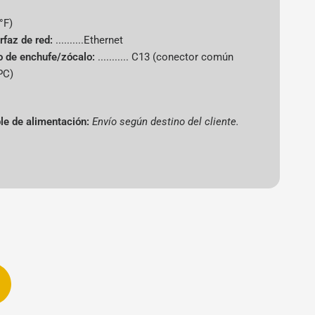
°F)
Antminer
erfaz de red:
..........Ethernet
o de enchufe/zócalo:
........... C13 (conector común
Bitmain
PC)
T21
le de alimentación:
Envío según destino del cliente.
233 TH/s
sha-256
Bitcoin (BTC)
4630 vatios