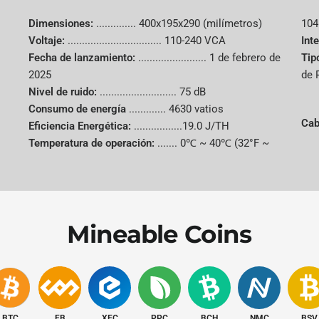
Dimensiones:
..............
400x195x290 (milímetros)
104
vendedor
Voltaje:
.................................
110-240 VCA
Int
Fecha de lanzamiento:
........................
1 de febrero de
Tip
Marca
2025
de 
Nivel de ruido:
........................... 75 dB
Consumo de energía
.............
4630 vatios
modelo
Cab
Eficiencia Energética:
.................19.0 J/TH
Temperatura de operación:
.......
0℃ ~ 40℃ (32°F ~
Tasa de
hash
Algoritmo
Mineable Coins
Monedas
admitidas
Consumo
BTC
FB
XEC
PPC
BCH
NMC
BSV