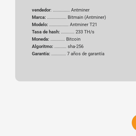
vendedor
: .............. Antminer
Marca:
................
Bitmain (Antminer)
Modelo:
................ Antminer T21
Tasa de hash:
...........
233 TH/s
Moneda:
............
Bitcoin
Algoritmo:
..........
sha-256
Garantía:
............
7 años de garantía