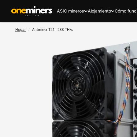
ASIC mineros
Alojamiento
Cómo func
Hogar
/
Antminer T21 - 233 TH/s