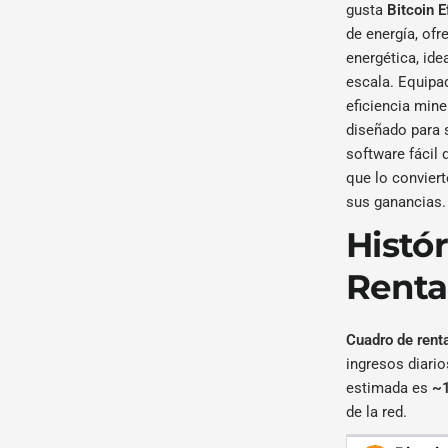
gusta
Bitcoin 
de energía, ofr
energética, id
escala. Equipad
eficiencia mine
diseñado para 
software fácil 
que lo conviert
sus ganancias.
Histó
Renta
Cuadro de renta
ingresos diari
estimada es
~1
de la red.