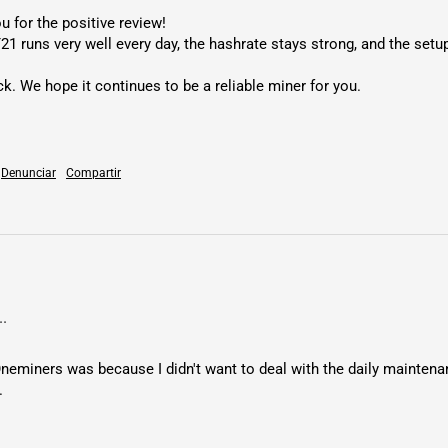
 for the positive review!

21 runs very well every day, the hashrate stays strong, and the setu
Interfaz de
red
. We hope it continues to be a reliable miner for you.

Temperatur
a de
Denunciar
Compartir
funcionami
ento
Fecha de
lanzamient
o
.
eminers was because I didn't want to deal with the daily maintenan
.
Renta