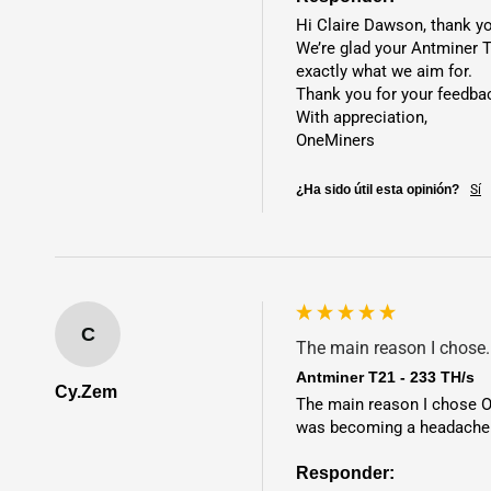
Hi Claire Dawson, thank you
We’re glad your Antminer T
exactly what we aim for.

Thank you for your feedback
With appreciation,

OneMiners
¿Ha sido útil esta opinión?
Sí
C
The main reason I chose..
Antminer T21 - 233 TH/s
Cy.Zem
The main reason I chose On
was becoming a headache
Responder: