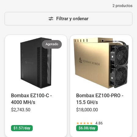
2 productos
Filtrar y ordenar
Agotado
Bombax EZ100-C -
Bombax EZ100-PRO -
4000 MH/s
15.5 GH/s
$2,743.50
$18,000.00
4.86
$1.57/day
$6.08/day