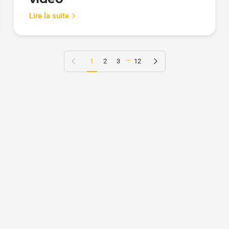
Lire la suite
…
Page précédente
Page suivante
1
2
3
12