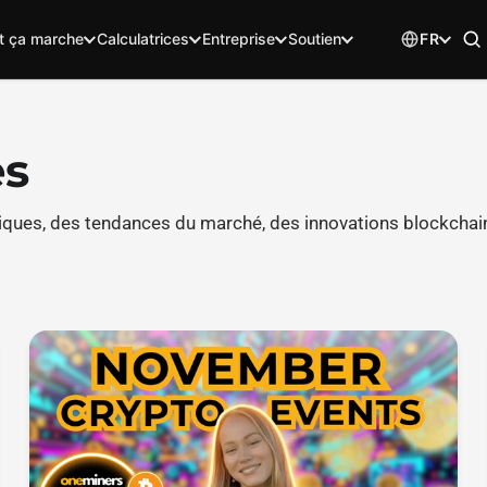
 ça marche
Calculatrices
Entreprise
Soutien
FR
es
iques, des tendances du marché, des innovations blockchain