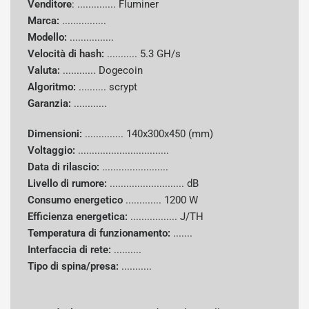
Venditore
: .............. Fluminer
Marca:
................
Modello:
................
Velocità di hash:
...........
5.3 GH/s
Valuta:
............
Dogecoin
Algoritmo:
..........
scrypt
Garanzia:
............
Dimensioni:
..............
140x300x450 (mm)
Voltaggio:
.................................
Data di rilascio:
........................
Livello di rumore:
........................... dB
Consumo energetico
.............
1200 W
Efficienza energetica:
................. J/TH
Temperatura di funzionamento:
.......
Interfaccia di rete:
..........
Tipo di spina/presa:
...........