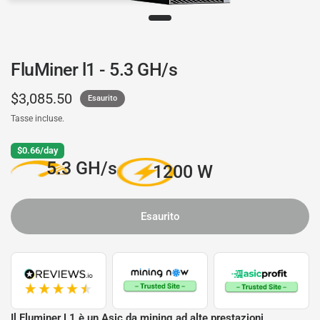
FluMiner l1 - 5.3 GH/s
$3,085.50
Esaurito
Tasse incluse.
$0.66/day
5.3 GH/s
1200 W
Esaurito
Il Fluminer L1 è un Asic da mining ad alte prestazioni