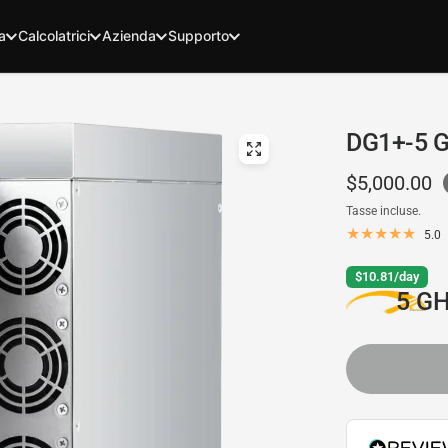
a
Calcolatrici
Azienda
Supporto
DG1+-5 
$5,000.00
Tasse incluse.
5.0
$10.81/day
5 GH