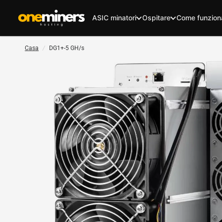
ASIC minatori
Ospitare
Come funzion
Casa
/
DG1+-5 GH/s