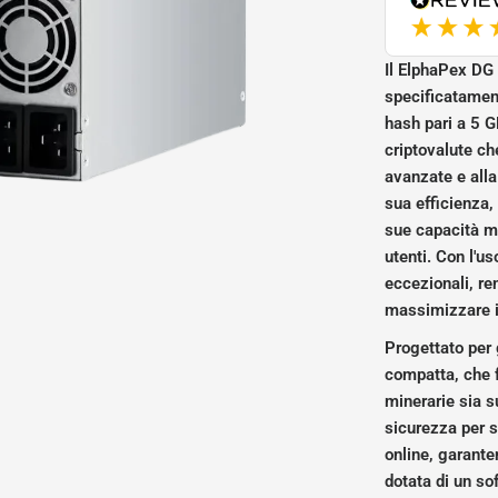
Il ElphaPex DG 
specificatament
hash pari a 5 G
criptovalute ch
avanzate e alla
sua efficienza,
sue capacità mi
utenti. Con l'u
eccezionali, re
massimizzare i
Progettato per g
compatta, che f
minerarie sia s
sicurezza per s
online, garanten
dotata di un so