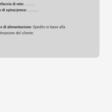
rfaccia di rete:
..........
o di spina/presa:
...........
o di alimentazione:
Spedito in base alla
tinazione del cliente.