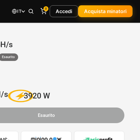
0
Accedi
Acquista minatori
IT
GH/s
Esaurito
/s
3920 W
Esaurito