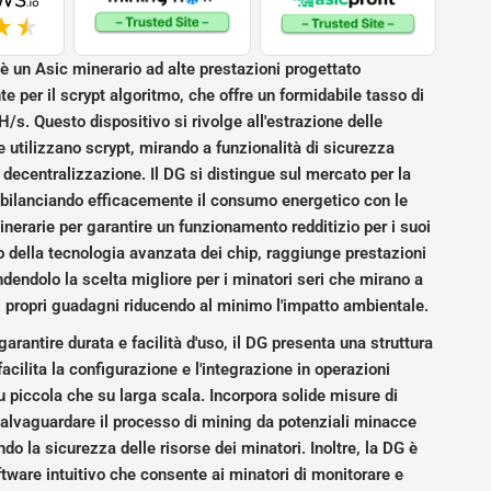
è un Asic minerario ad alte prestazioni progettato
e per il scrypt algoritmo, che offre un formidabile tasso di
H/s. Questo dispositivo si rivolge all'estrazione delle
e utilizzano scrypt, mirando a funzionalità di sicurezza
 decentralizzazione. Il DG si distingue sul mercato per la
 bilanciando efficacemente il consumo energetico con le
nerarie per garantire un funzionamento redditizio per i suoi
so della tecnologia avanzata dei chip, raggiunge prestazioni
ndendolo la scelta migliore per i minatori seri che mirano a
 propri guadagni riducendo al minimo l'impatto ambientale.
arantire durata e facilità d'uso, il DG presenta una struttura
acilita la configurazione e l'integrazione in operazioni
u piccola che su larga scala. Incorpora solide misure di
alvaguardare il processo di mining da potenziali minacce
do la sicurezza delle risorse dei minatori. Inoltre, la DG è
ftware intuitivo che consente ai minatori di monitorare e