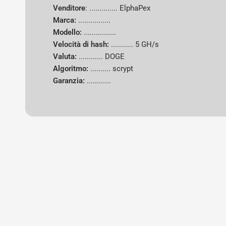
Venditore
: .............. ElphaPex
Marca:
................
Modello:
................
Velocità di hash:
...........
5 GH/s
Valuta:
............
DOGE
Algoritmo:
..........
scrypt
Garanzia:
............
New content loaded