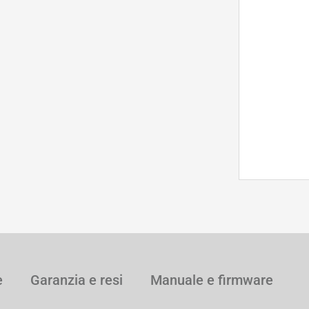
e
Garanzia e resi
Manuale e firmware