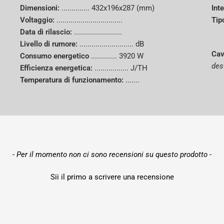
Dimensioni:
..............
432x196x287 (mm)
Inte
Voltaggio:
.................................
Tip
Data di rilascio:
........................
Livello di rumore:
........................... dB
Cav
Consumo energetico
.............
3920 W
des
Efficienza energetica:
................. J/TH
Temperatura di funzionamento:
.......
- Per il momento non ci sono recensioni su questo prodotto -
Sii il primo a scrivere una recensione