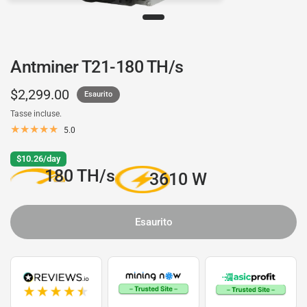
Antminer T21-180 TH/s
$2,299.00
Esaurito
Tasse incluse.
5.0
$10.26/day
180 TH/s
3610 W
Esaurito