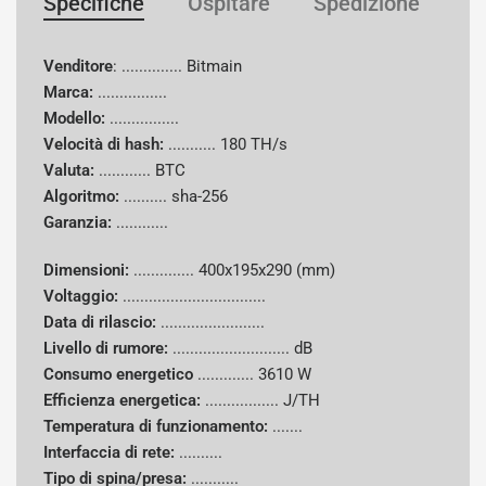
Specifiche
Ospitare
Spedizione
Ga
Venditore
: .............. Bitmain
Marca:
................
Modello:
................
Velocità di hash:
...........
180 TH/s
Valuta:
............
BTC
Algoritmo:
..........
sha-256
Garanzia:
............
Dimensioni:
..............
400x195x290 (mm)
Voltaggio:
.................................
Data di rilascio:
........................
Livello di rumore:
........................... dB
Consumo energetico
.............
3610 W
Efficienza energetica:
................. J/TH
Temperatura di funzionamento:
.......
Interfaccia di rete:
..........
Tipo di spina/presa:
...........