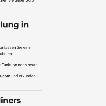
chen Sie unser Büro
lung in
ranlassen Sie eine
uholen.
 Funktion noch heute!
s.com
und erkunden
iners