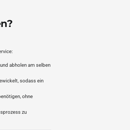
en?
rvice:
 und abholen am selben
wickelt, sodass ein
benötigen, ohne
gsprozess zu