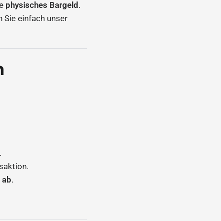
e
physisches Bargeld
.
 Sie einfach unser
n
:
.
saktion.
t ab
.