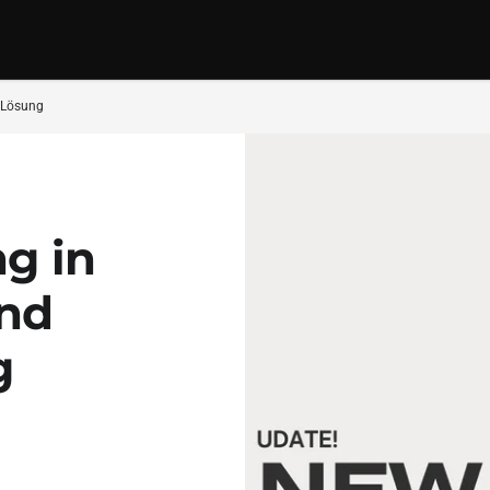
 Lösung
g in
nd
g