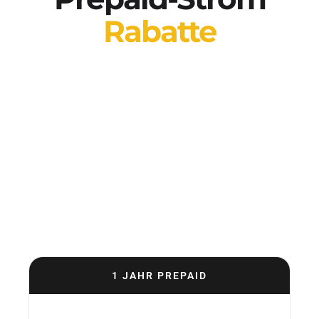
Rabatte
Sichern Sie Ihre Betriebskosten und
sichern Sie sich gegen zukünftige
Energiepreiserhöhungen ab. Unsere
Prepaid-Stufen bieten die
wettbewerbsfähigsten Tarife auf dem
globalen Hosting-Markt.
1 JAHR PREPAID