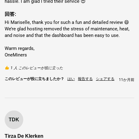
hassle. I am glad I tried their service 😍
回答:
Hi Mariselle, thank you for such a fun and detailed review 😄 
We’re glad hosting removed the stress of maintenance, heat, 
and noise and that the dashboard has been easy to use.

Warm regards,

OneMiners
1 人 このレビューが役に立った
このレビューが役に立ちましたか？
はい
報告する
シェアする
11か月前
柔軟な導入オプション: 配送または
ホスティング
送料
: DHL、UPS、FedEx、または TNT 経由で深センから直接
TDK
配送され、5 ～ 7 日で届きます。追跡付きの安全な梱包。費
用は場所によって異なります。 500,000 ドルを超える大量注
Tirza De Klerken
文にはカスタム価格が適用されます。