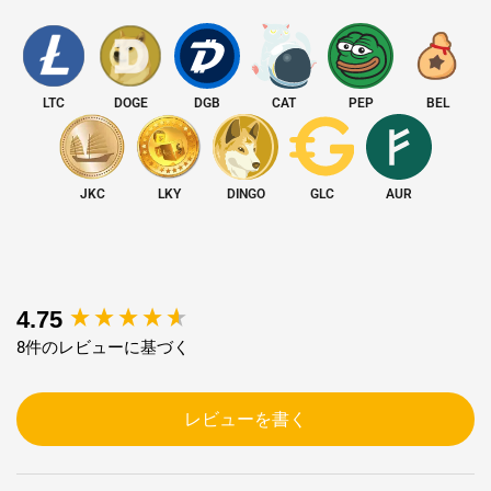
ネットワー
クインター
イーサネット
フェース
LTC
DOGE
DGB
CAT
PEP
BEL
発売日
2024年11月
JKC
LKY
DINGO
GLC
AUR
収益性
そして
ROI
洞察
弊社の
収益性計算ツール
～に基づいて収益を見積もる
New content loaded
4.75
Dogecoin/Litecoin
価格、
ホスティング料金
、ネットワークの
8件のレビューに基づく
問題。
レビューを書く