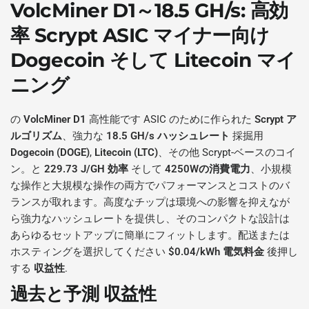
VolcMiner D1～18.5 GH/s
: 高効
率
Scrypt
ASIC マイナー向け
Dogecoin
そして
Litecoin
マイ
ニング
の
VolcMiner D1
高性能です ASIC のために作られた
Scrypt ア
ルゴリズム
、強力な
18.5 GH/s ハッシュレート
採掘用
Dogecoin (DOGE)
,
Litecoin (LTC)
、その他 Scrypt-ベースのコイ
ン。と
229.73 J/GH 効率
そして
4250Wの消費電力
、小規模
な操作と大規模な操作の両方でパフォーマンスとコストのバ
ランスが取れます。高度なチップは環境への影響を抑えなが
ら強力なハッシュレートを提供し、そのコンパクトな設計は
あらゆるセットアップに簡単にフィットします。配送または
ホスティングを選択してください
$0.04/kWh 電気料金
後押し
する
収益性
.
過去と予測
収益性