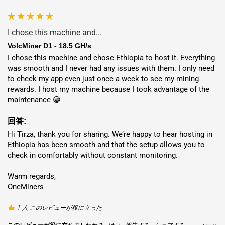
ホスティング
: で展開
アメリカ
,
ドバイ
,
ノルウェー
,
フィンラ
ンド
,
エチオピア
または
ナイジェリア
競争力のある
kWh 料
I chose this machine and...
金
。 24 時間 365 日のメンテナンスによるハンズオフ操作をお
VolcMiner D1 - 18.5 GH/s
楽しみください。
I chose this machine and chose Ethiopia to host it. Everything 
was smooth and I never had any issues with them. I only need 
場所
電気料金
ROI
to check my app even just once a week to see my mining 
rewards. I host my machine because I took advantage of the 
アメリカ
maintenance 😁
$0.059 / kWh
19.95ヶ月
🇺🇸
回答:
ナイジェリ
Hi Tirza, thank you for sharing. We’re happy to hear hosting in 
$0.048 / kWh
18.50ヶ月
ア
🇳🇬
Ethiopia has been smooth and that the setup allows you to 
check in comfortably without constant monitoring.

エチオピア
$0.053 / kWh
19.13ヶ月
Warm regards,

🇪🇹
OneMiners
ドバイ
🇦🇪
$0.054 / kWh
19.26ヶ月
1 人 このレビューが役に立った
フィンラン