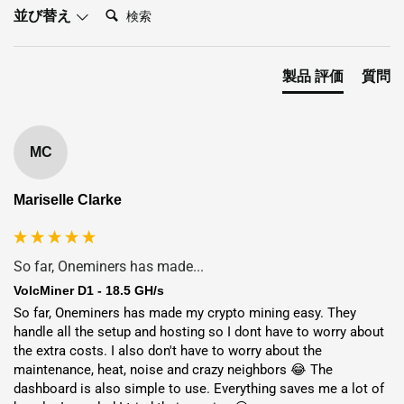
検索:
並び替え
製品 評価
質問
MC
Mariselle Clarke
So far, Oneminers has made...
VolcMiner D1 - 18.5 GH/s
So far, Oneminers has made my crypto mining easy. They 
handle all the setup and hosting so I dont have to worry about 
the extra costs. I also don't have to worry about the 
maintenance, heat, noise and crazy neighbors 😂 The 
dashboard is also simple to use. Everything saves me a lot of 