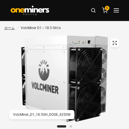
0
ホーム
/
VolcMiner D1～18.5 GH/s
VolcMiner_D1_18.5GH_DOGE_4250W