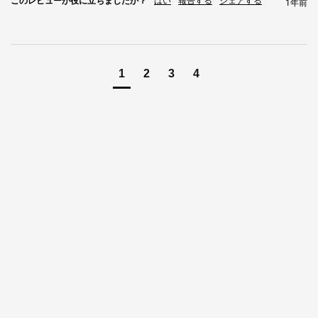
このレビューが役に立ちましたか？
はい
報告する
シェアする
1年前
$0.061 / kWh
20.23ヶ月
ド
🇫🇮
ノルウェー
$0.064 / kWh
20.68ヶ月
🇳🇴
1
2
3
4
ホスティングのメリット
7年間
完全保証
95%+
稼働時間
導入
1～7日以内
交換サービス
フィアット用と
暗号通貨
0% マイニング手数料
– すべて保持
コイン
。ホスティングに
よりインフラストラクチャのニーズが軽減され、インフラス
トラクチャのニーズが最大限に活用されます
利益
低コストの