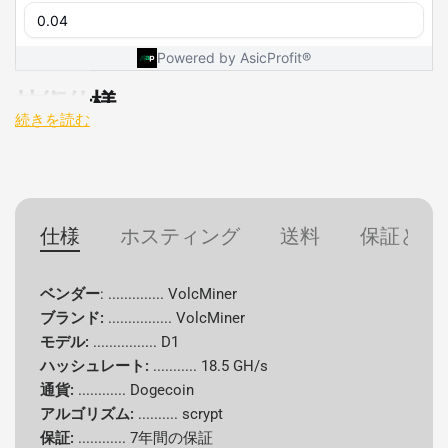
技術仕様
続きを読む
仕様
詳細
ベンダー
VolcMiner
仕様
ホスティング
送料
保証と返
ブランド
Volcminer
ベンダー
: .............. VolcMiner
モデル
D1
ブランド:
................
VolcMiner
モデル:
................ D1
ハッシュレ
18.5 GH/s
ハッシュレート:
...........
18.5 GH/s
ート
通貨:
............
Dogecoin
アルゴリズム:
..........
scrypt
アルゴリズ
scrypt
保証:
............
7年間の保証
ム