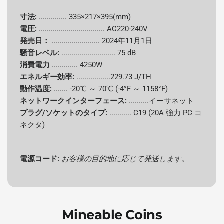
寸法:
..............
335×217×395(mm)
サポートさ
電圧:
.................................
AC220-240V
れているコ
Dogecoin (DOGE), Litecoin (LTC)
発売日：
........................
2024年11月1日
イン
騒音レベル:
........................... 75 dB
消費電力
4250W
消費電力
.............
4250W
エネルギー効率:
.................229.73 J/TH
エネルギー
動作温度:
.......
-20℃ ～ 70℃ (-4°F ～ 1158°F)
229.73J/GH
効率
ネットワークインターフェース:
..........イーサネット
プラグ/ソケットのタイプ:
........... C19 (20A 強力 PC コ
冷却システ
ネクタ)
空冷
ム
電源コード
顧客の目的地に応じて発送
電源コード:
お客様の目的地に応じて発送します。
寸法
330×200×285mm
騒音レベル
75 dB
Mineable Coins
動作温度
-20℃～45℃