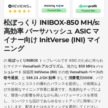
松ぼっくり INIBOX-850 MH/s
:
高効率
バーサハッシュ
ASIC マ
イナー向け
InitVerse (INI)
マイ
ニング
の
松ぼっくりINIBOX
トップレベルです ASIC のために作られ
たマイナー
VersaHash アルゴリズム
、強力な
850 MH/s ハッ
シュレート
採掘用
InitVerse (INI)
その他
VersaHash ベースの
暗号通貨
。と
588.24 J/GH 効率
そして
消費電力500W
、パフ
ォーマンスとコストの優れたバランスを提供し、小規模およ
び大規模なマイニング作業に最適です。先進的なチップによ
り、環境への影響を抑えながら高いパフォーマンスを実現
し、コンパクトな設計であらゆるセットアップに簡単にフィ
ットします。配送またはホスティングを選択してください