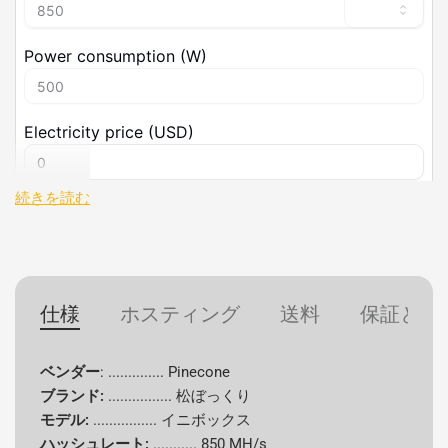
続きを読む
技術仕様
仕様
詳細
仕様
ホスティング
送料
保証と返
ベンダー
松ぼっくり
ベンダー
: .............. Pinecone
ブランド:
................
松ぼっくり
ブランド
松ぼっくり
モデル:
................ イニボックス
モデル
イニボックス
ハッシュレート:
...........
850 MH/s