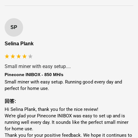
エチオピア
$0.053 / kWh
2.9ヶ月
ドバイ
$0.054 / kWh
2.9ヶ月
SP
フィンランド
$0.061 / kWh
3.1ヶ月
ノルウェー
$0.064 / kWh
3.2ヶ月
Selina Plank
Small miner with easy setup....
ホスティングのメリット
Pinecone INIBOX - 850 MH/s
Small miner with easy setup. Running good every day and 
7年間
完全保証
perfect for home use.
95%+
稼働時間
回答:
導入
1～7日以内
Hi Selina Plank, thank you for the nice review!

We’re glad your Pinecone INIBOX was easy to set up and is 
交換サービス
フィアット用と
暗号通貨
running well every day. It sounds like the perfect small miner 
for home use.

0% マイニング手数料
– すべて保持
コイン
ホスティングによ
Thank you for your positive feedback. We hope it continues to 
りインフラストラクチャのニーズが軽減され、インフラスト