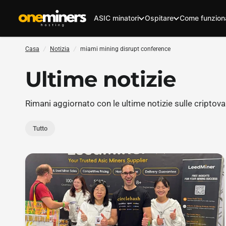
ASIC minatori
Ospitare
Come funzion
Casa
/
Notizia
/
miami mining disrupt conference
Ultime notizie
Rimani aggiornato con le ultime notizie sulle criptoval
Tutto