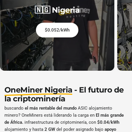
🇳🇬 Nigeria
$0.052/kWh
OneMiner Nigeria
- El futuro de
la criptominería
buscando
el más rentable del mundo
ASIC alojamiento
minero? OneMiners está liderando la carga en
El más grande
de África.
infraestructura de criptominería, con
$0.04/kWh
alojamiento y hasta
2 GW
del poder asignado bajo
apoyo