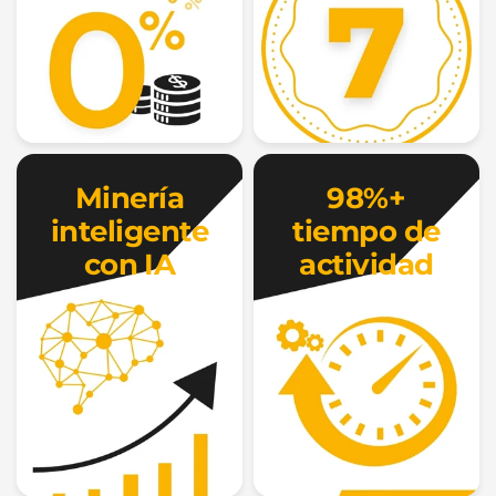
Minería
98%+
inteligente
tiempo de
con IA
actividad