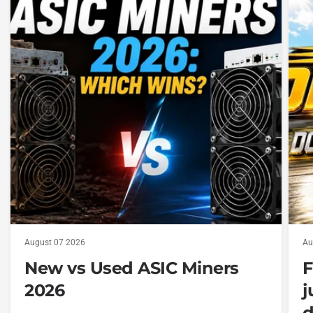
August 07 2026
Au
New vs Used ASIC Miners
F
2026
j
d