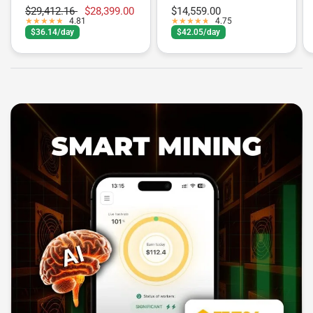
PH/s
$29,412.16
$28,399.00
$14,559.00
4.81
4.75
$36.14/day
$42.05/day