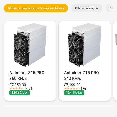
Mineros criptográficos más rentables
Bitcoin mineros
ALEO
Antminer Z15 PRO-
Antminer Z15 PRO-
860 KH/s
840 KH/s
$7,350.00
$7,199.00
4.54
4.63
$24.69/day
$24.18/day